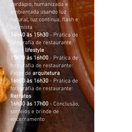
cardápio, humanizada e
ambientada usando luz
natural, luz contínua, flash e
luz mista
14h40 às 15h30
- Prática de
fotografia de restaurante:
Fotos
lifestyle
15h30 às 16h00
- Prática de
fotografia de restaurante:
Fotos de
arquitetura
16h00 às 16h30
- Prática de
fotografia de restaurante:
Retratos
16h30 às 17h00
- Conclusão,
sorteios e brinde de
encerramento