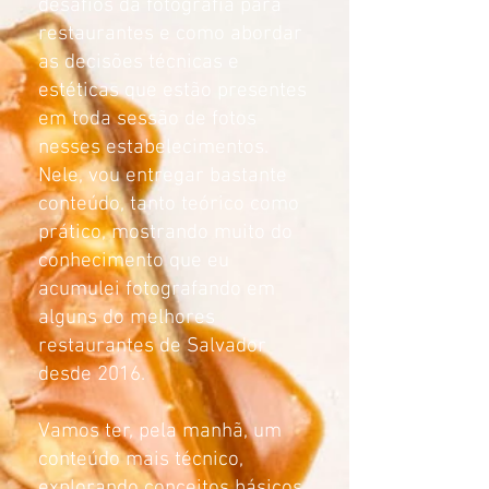
desafios da fotografia para
restaurantes e como abordar
as decisões técnicas e
estéticas que estão presentes
em toda sessão de fotos
nesses estabelecimentos.
Nele, vou entregar bastante
conteúdo, tanto teórico como
prático, mostrando muito
do
conhecimento que eu
acumulei fotografando em
alguns do melhores
restaurantes de Salvador
desde 2016.
Vamos ter, pela manhã, um
conteúdo mais técnico,
explorando conceitos básicos