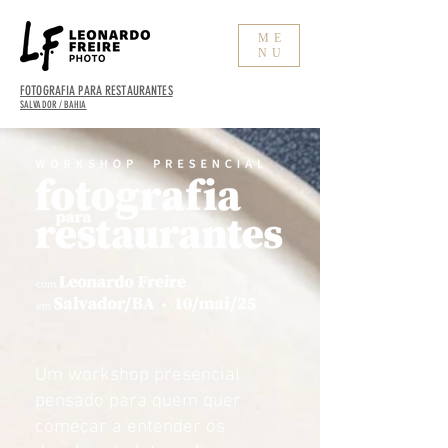
ME
NU
FOTOGRAFIA PARA RESTAURANTES
SALVADOR / BAHIA
Um workshop presencial
pensado para quem quer
começar a entender os