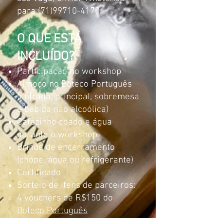
para
(71)99710-4170
O QUE ESTÁ
INCLUÍDO?
Participação no workshop
Almoço no Boteco Português
(entrada, principal, sobremesa
e bebida não alcoólica)
Cafezinho coado e água
durante o workshop
Brinde de encerramento
(chope, água ou refrigerante)
Certificado
Sorteio de itens de parceiros:
4 vouchers de R$150 do
Boteco Português​