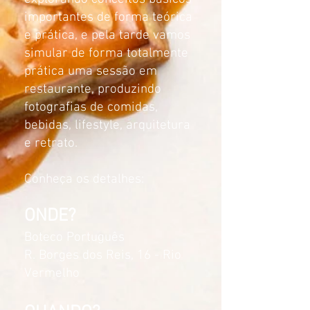
importantes de forma teórica
e prática, e pela tarde vamos
simular de forma totalmente
prática uma sessão em
restaurante, produzindo
fotografias de comidas,
bebidas, lifestyle, arquitetura
e retrato.
Conheça os detalhes:
ONDE?
Boteco Português
R. Borges dos Reis, 16 - Rio
Vermelho