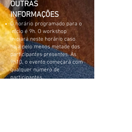
OUTRAS
INFORMAÇÕES
O horário programado para o
início é 9h. O workshop
iniciará neste horário caso
haja pelo menos metade dos
participantes presentes. Às
9h10, o evento começará com
qualquer número de
participantes.
Em caso de desistências
comunicadas até 48h antes do
workshop, será ressarcido
75% do valor pago. Após esse
prazo, não haverá
ressarcimento.
Não há necessidade de trazer