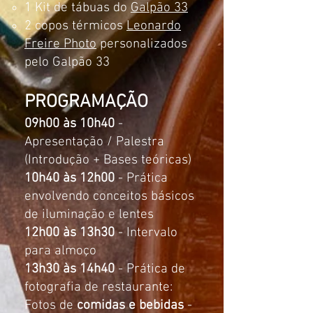
1 Kit de tábuas do
Galpão 33
2 copos térmicos
Leonardo
Freire Photo
personalizados
pelo Galpão 33
PROGRAMAÇÃO
09h00 às 10h40
-
Apresentação / Palestra
(Introdução + Bases teóricas)
10h40 às 12h00
- Prática
envolvendo conceitos básicos
de iluminação e lentes
12h00 às 13h30
- Intervalo
para almoço
13h30 às 14h40
- Prática de
fotografia de restaurante:
Fotos de
comidas e bebidas
-