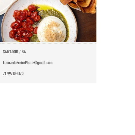
SALVADOR / BA
LeonardoFreirePhoto@gmail.com
71 99710-4170
TODAS AS FOTOGRAFIAS DESTE WEBSITE SÃO DE AUTORIA DE
LEONARDO FREIRE, EXCETO QUANDO INDICADA AUTORIA DE OUTRO
FOTÓGRAFO.
CONFORME A LEI 9.610/90, É PROIBIDA A REPRODUÇÃO TOTAL OU
PARCIAL, OU DIVULGAÇÃO COMERCIAL DO CONTEÚDO DESTA